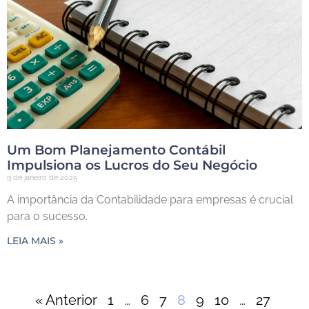
Um Bom Planejamento Contábil
Impulsiona os Lucros do Seu Negócio
9 de janeiro de 2025
A importância da Contabilidade para empresas é crucial
para o sucesso.
LEIA MAIS »
« Anterior
1
…
6
7
8
9
10
…
27