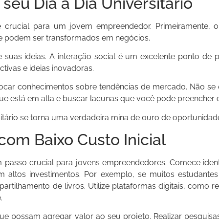
seu Dia a Dia Universitário
rio é crucial para um jovem empreendedor. Primeiramente,
que podem ser transformados em negócios.
 suas ideias. A interação social é um excelente ponto de pa
tivas e ideias inovadoras.
ocar conhecimentos sobre tendências de mercado. Não se e
que está em alta e buscar lacunas que você pode preencher
itário se torna uma verdadeira mina de ouro de oportunidad
com Baixo Custo Inicial
é um passo crucial para jovens empreendedores. Comece id
 altos investimentos. Por exemplo, se muitos estudantes
rtilhamento de livros. Utilize plataformas digitais, como re
.
que possam agregar valor ao seu projeto. Realizar pesquisa