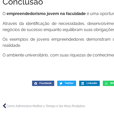
Conclusão
O
empreendedorismo jovem na faculdade
é uma oportuni
Através da identificação de necessidades, desenvolvime
negócios de sucesso enquanto equilibram suas obrigaçõe
Os exemplos de jovens empreendedores demonstram que
realidade.
O ambiente universitário, com suas riquezas de conhecimen
Facebook
Twitter
LinkedIn
Wh
Como Administrar Melhor o Tempo e Ser Mais Produtivo