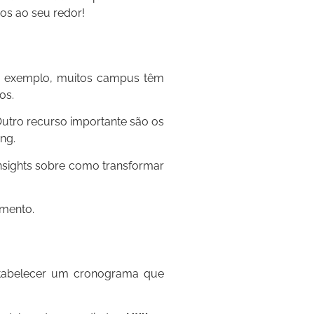
sos ao seu redor!
or exemplo, muitos campus têm
os.
Outro recurso importante são os
ng.
nsights sobre como transformar
imento.
o
stabelecer um cronograma que