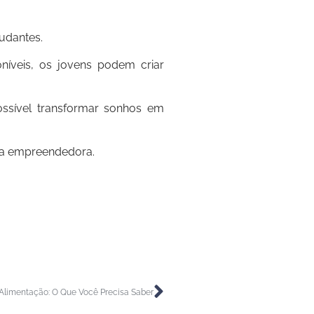
udantes.
oníveis, os jovens podem criar
ssível transformar sonhos em
ada empreendedora.
Alimentação: O Que Você Precisa Saber