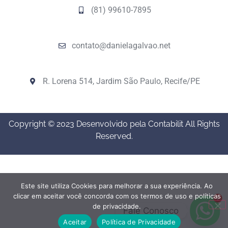
(81) 99610-7895
contato@danielagalvao.net
R. Lorena 514, Jardim São Paulo, Recife/PE
Copyright © 2023 Desenvolvido pela Contabilit All Rights
Reserved.
Este site utiliza Cookies para melhorar a sua experiência. Ao
clicar em aceitar você concorda com os termos de uso e políticas
1
de privacidade.
Fale Conosco
Aceitar
Política de Privacidade