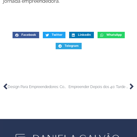
jornada empreendedora.
Facebook
Twitter
LinkedIn
WhatsApp
Telegram
Design Para Empreendedores: Como Não Ter Um Visual Vergonhoso no Início
Empreender Depois dos 40: Tarde Demais ou Hora Certa?