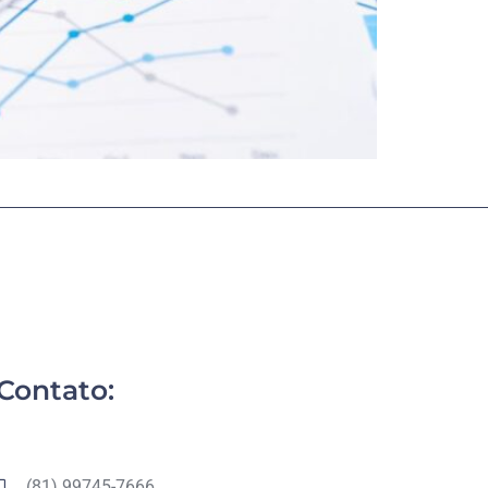
Contato:
(81) 99745-7666