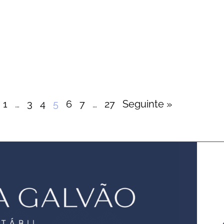
1
…
3
4
5
6
7
…
27
Seguinte »