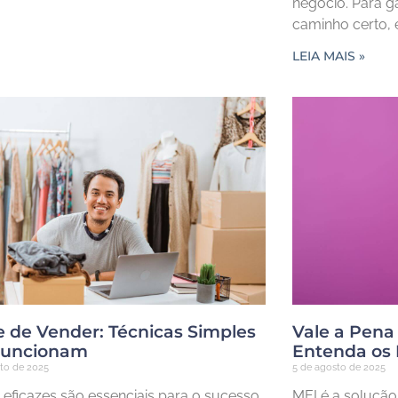
negócio. Para g
caminho certo, 
LEIA MAIS »
e de Vender: Técnicas Simples
Vale a Pena
Funcionam
Entenda os 
sto de 2025
5 de agosto de 2025
eficazes são essenciais para o sucesso
MEI é a solução