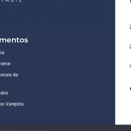
mentos
ia
erce
ionais da
ados
o Varejista