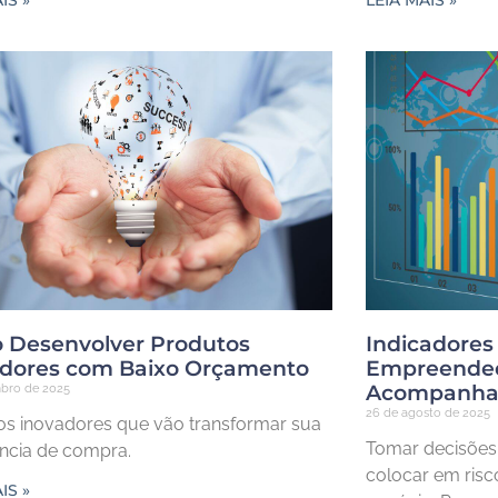
IS »
LEIA MAIS »
 Desenvolver Produtos
Indicadores
adores com Baixo Orçamento
Empreended
Acompanha
mbro de 2025
26 de agosto de 2025
os inovadores que vão transformar sua
Tomar decisões
ência de compra.
colocar em risc
IS »