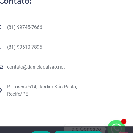
Contato:
(81) 99745-7666
(81) 99610-7895
contato@danielagalvao.net
R. Lorena 514, Jardim São Paulo,
Recife/PE
1
Fale Conosco