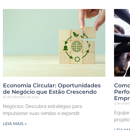
Economia Circular: Oportunidades
Como 
de Negócio que Estão Crescendo
Perf
Empr
16 de setembro de 2025
9 de sete
Negócios: Descubra estratégias para
Equipe 
impulsionar suas vendas e expandir.
projetos
LEIA MAIS »