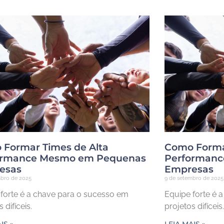
Formar Times de Alta
Como Forma
ormance Mesmo em Pequenas
Performan
esas
Empresas
mbro de 2025
9 de setembro de 2025
forte é a chave para o sucesso em
Equipe forte é 
 difíceis.
projetos difíceis.