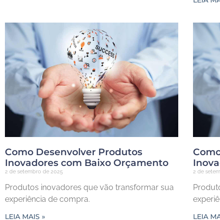
LEIA MA
Como Desenvolver Produtos
Como
Inovadores com Baixo Orçamento
Inov
2 de setembro de 2025
2 de sete
Produtos inovadores que vão transformar sua
Produt
experiência de compra.
experi
LEIA MAIS »
LEIA MA