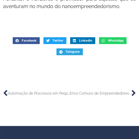
aventuram no mundo do nanoempreendedorismo.
Facebook
Twitter
LinkedIn
WhatsApp
Telegram
Automação de Processos em Pequenas Empresas
Erros Comuns de Empreendedores no Uso do Pix — e Como Evitá-los