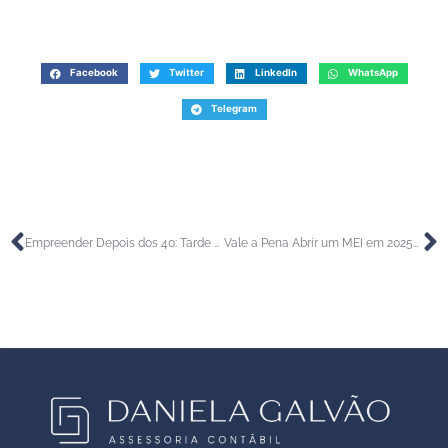
Facebook
Twitter
LinkedIn
WhatsApp
Telegram
Empreender Depois dos 40: Tarde Demais ou Hora Certa?
Vale a Pena Abrir um MEI em 2025? Entenda os Benefícios