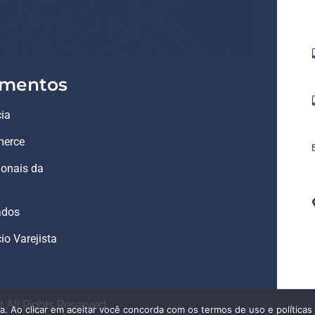
mentos
ia
erce
ionais da
ados
o Varejista
 All Rights Reserved.
ia. Ao clicar em aceitar você concorda com os termos de uso e políticas