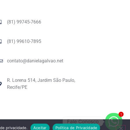
(81) 99745-7666
(81) 99610-7895
contato@danielagalvao.net
R. Lorena 514, Jardim São Paulo,
Recife/PE
1
Fale Conosco
 de privacidade.
Aceitar
Política de Privacidade