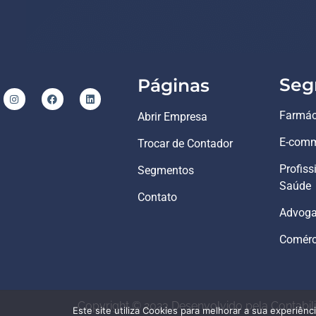
Seg
Páginas
Farmác
Abrir Empresa
E-comm
Trocar de Contador
Profiss
Segmentos
Saúde
Contato
Advog
Comérci
Copyright © 2023 Desenvolvido pela Contabilit
Este site utiliza Cookies para melhorar a sua experiênc