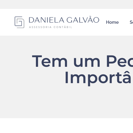
Home
S
Tem um Peq
Importâ