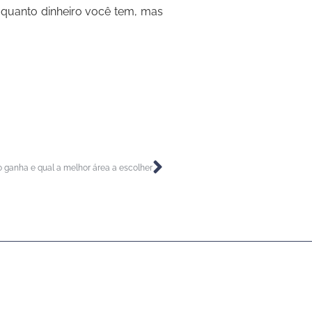
 quanto dinheiro você tem, mas
to ganha e qual a melhor área a escolher