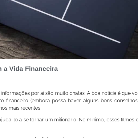
m a Vida Financeira
nformações por aí são muito chatas. A boa notícia é que voc
o financeiro (embora possa haver alguns bons conselhos l
ios mais recentes.
judá-lo a se tornar um milionário. No mínimo, esses film