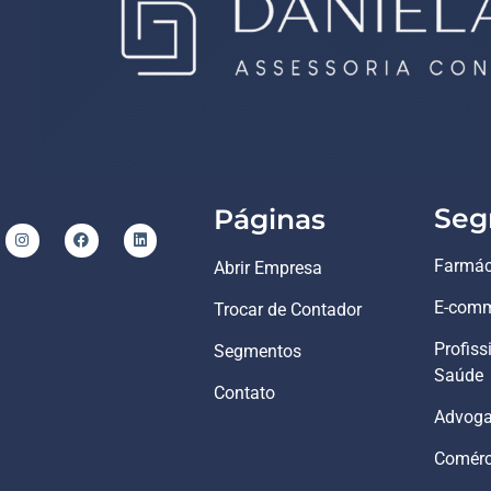
Seg
Páginas
Farmác
Abrir Empresa
E-comm
Trocar de Contador
Profiss
Segmentos
Saúde
Contato
Advog
Comérci