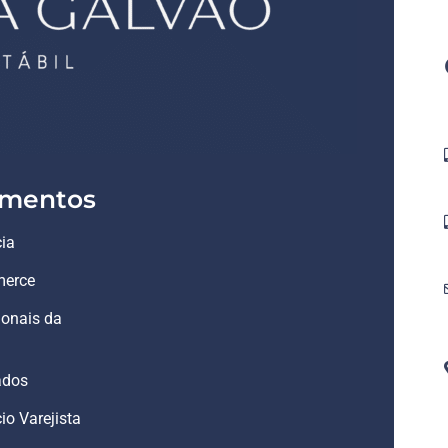
mentos
ia
erce
ionais da
ados
o Varejista